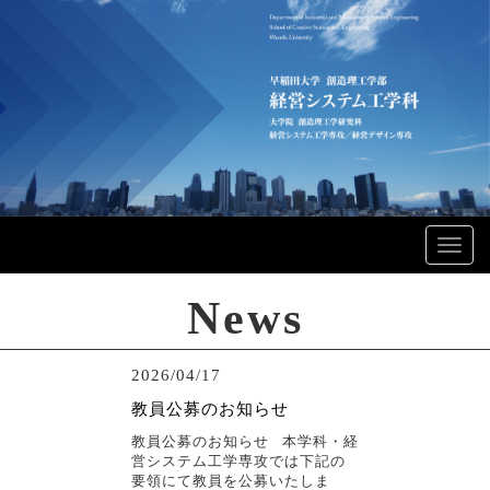
Toggl
navig
News
2026/04/17
教員公募のお知らせ
教員公募のお知らせ 本学科・経
営システム工学専攻では下記の
要領にて教員を公募いたしま